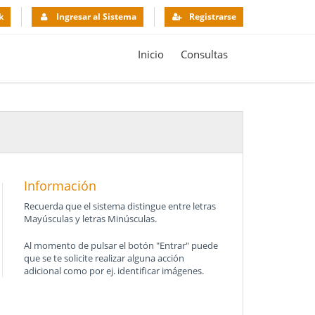
k
Ingresar
al Sistema
Registrarse
Inicio
Consultas
Información
Recuerda que el sistema distingue entre letras
Mayúsculas y letras Minúsculas.
Al momento de pulsar el botón "Entrar" puede
que se te solicite realizar alguna acción
adicional como por ej. identificar imágenes.