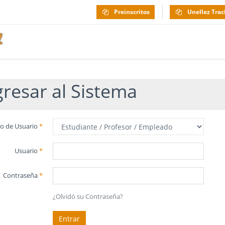
Preinscritos
Unellez Trac
gresar al Sistema
po de Usuario
*
Usuario
*
Contraseña
*
¿Olvidó su Contraseña?
Entrar